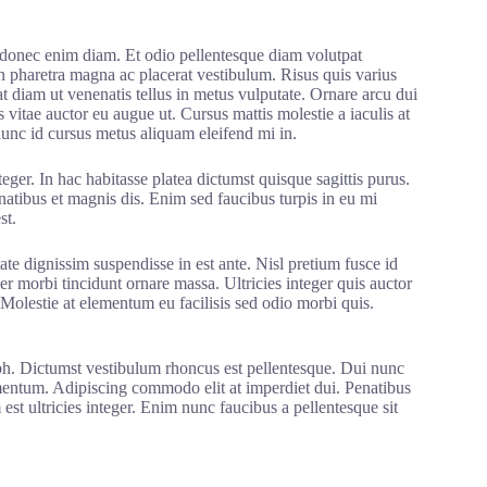
donec enim diam. Et odio pellentesque diam volutpat
n pharetra magna ac placerat vestibulum. Risus quis varius
 diam ut venenatis tellus in metus vulputate. Ornare arcu dui
s vitae auctor eu augue ut. Cursus mattis molestie a iaculis at
nunc id cursus metus aliquam eleifend mi in.
teger. In hac habitasse platea dictumst quisque sagittis purus.
atibus et magnis dis. Enim sed faucibus turpis in eu mi
st.
tate dignissim suspendisse in est ante. Nisl pretium fusce id
er morbi tincidunt ornare massa. Ultricies integer quis auctor
. Molestie at elementum eu facilisis sed odio morbi quis.
 nibh. Dictumst vestibulum rhoncus est pellentesque. Dui nunc
rmentum. Adipiscing commodo elit at imperdiet dui. Penatibus
est ultricies integer. Enim nunc faucibus a pellentesque sit