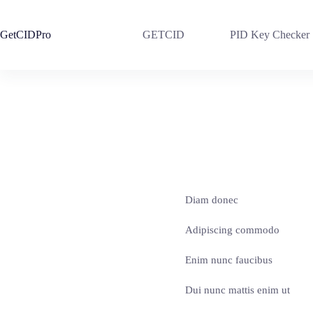
Skip
to
content
GetCIDPro
GETCID
PID Key Checker
Diam donec
Adipiscing commodo
Enim nunc faucibus
Dui nunc mattis enim ut