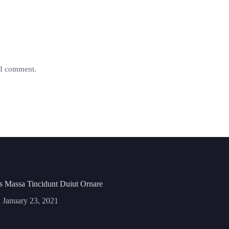
e I comment.
s Massa Tincidunt Duiut Ornare
January 23, 2021