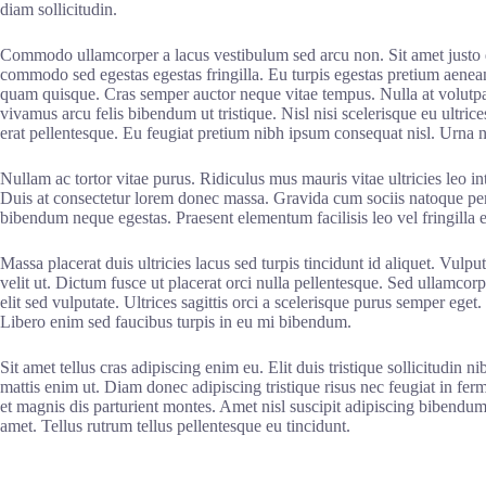
diam sollicitudin.
Commodo ullamcorper a lacus vestibulum sed arcu non. Sit amet justo 
commodo sed egestas egestas fringilla. Eu turpis egestas pretium aenea
quam quisque. Cras semper auctor neque vitae tempus. Nulla at volutpat
vivamus arcu felis bibendum ut tristique. Nisl nisi scelerisque eu ultrice
erat pellentesque. Eu feugiat pretium nibh ipsum consequat nisl. Urna 
Nullam ac tortor vitae purus. Ridiculus mus mauris vitae ultricies leo in
Duis at consectetur lorem donec massa. Gravida cum sociis natoque pen
bibendum neque egestas. Praesent elementum facilisis leo vel fringilla e
Massa placerat duis ultricies lacus sed turpis tincidunt id aliquet. Vulpu
velit ut. Dictum fusce ut placerat orci nulla pellentesque. Sed ullamcorp
elit sed vulputate. Ultrices sagittis orci a scelerisque purus semper eget
Libero enim sed faucibus turpis in eu mi bibendum.
Sit amet tellus cras adipiscing enim eu. Elit duis tristique sollicitudin
mattis enim ut. Diam donec adipiscing tristique risus nec feugiat in fe
et magnis dis parturient montes. Amet nisl suscipit adipiscing bibendum 
amet. Tellus rutrum tellus pellentesque eu tincidunt.