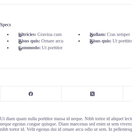
Specs
Ultricies:
Gravioa cum
Nullam:
Cras semper
Risus quis:
Ornare arcu
Risus quis:
Ut porttito
Commodo:
Ut porttitor
Ut diam quam nulla porttitor massa id neque. Nibh tortor id aliquet le
neque egestas congue quisque. Diam maecenas sed enim ut sem viverra a
nibh tortor id. Velit egestas dui id ornare arcu odio ut sem. In pellentesq