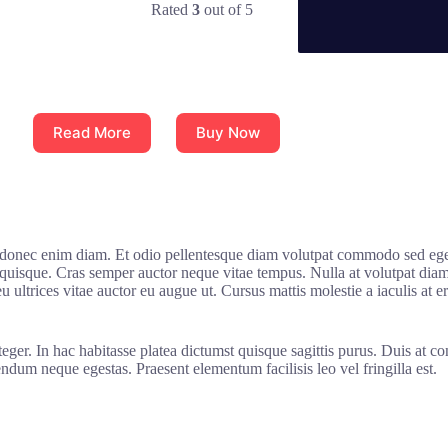
Rated
3
out of 5
Read More
Buy Now
onec enim diam. Et odio pellentesque diam volutpat commodo sed egesta
uisque. Cras semper auctor neque vitae tempus. Nulla at volutpat diam 
eu ultrices vitae auctor eu augue ut. Cursus mattis molestie a iaculis at 
nteger. In hac habitasse platea dictumst quisque sagittis purus. Duis at
ndum neque egestas. Praesent elementum facilisis leo vel fringilla est.