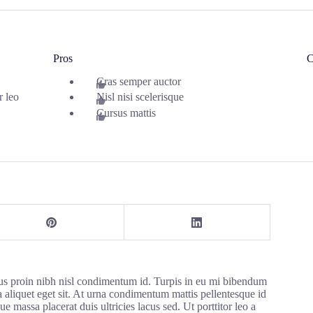
Pros
C
Cras semper auctor
r leo
Nisl nisi scelerisque
Cursus mattis
ctus proin nibh nisl condimentum id. Turpis in eu mi bibendum
liquet eget sit. At urna condimentum mattis pellentesque id
ue massa placerat duis ultricies lacus sed. Ut porttitor leo a