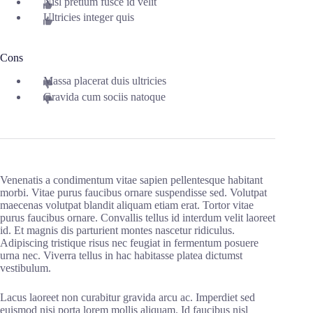
Nisl pretium fusce id velit
Ultricies integer quis
Cons
Massa placerat duis ultricies
Gravida cum sociis natoque
Venenatis a condimentum vitae sapien pellentesque habitant
morbi. Vitae purus faucibus ornare suspendisse sed. Volutpat
maecenas volutpat blandit aliquam etiam erat. Tortor vitae
purus faucibus ornare. Convallis tellus id interdum velit laoreet
id. Et magnis dis parturient montes nascetur ridiculus.
Adipiscing tristique risus nec feugiat in fermentum posuere
urna nec. Viverra tellus in hac habitasse platea dictumst
vestibulum.
Lacus laoreet non curabitur gravida arcu ac. Imperdiet sed
euismod nisi porta lorem mollis aliquam. Id faucibus nisl