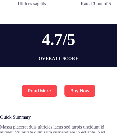
Rated
3
out of 5
Ultrices sagittis
4.7/5
OVERALL SCORE
Read More
Buy Now
Quick Summary
Massa placerat duis ultricies lacus sed turpis tincidunt id
aliquet. Vulputate dignissim suspendisse in est ante. Nisl