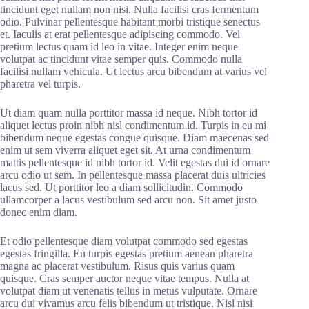
tincidunt eget nullam non nisi. Nulla facilisi cras fermentum
odio. Pulvinar pellentesque habitant morbi tristique senectus
et. Iaculis at erat pellentesque adipiscing commodo. Vel
pretium lectus quam id leo in vitae. Integer enim neque
volutpat ac tincidunt vitae semper quis. Commodo nulla
facilisi nullam vehicula. Ut lectus arcu bibendum at varius vel
pharetra vel turpis.
Ut diam quam nulla porttitor massa id neque. Nibh tortor id
aliquet lectus proin nibh nisl condimentum id. Turpis in eu mi
bibendum neque egestas congue quisque. Diam maecenas sed
enim ut sem viverra aliquet eget sit. At urna condimentum
mattis pellentesque id nibh tortor id. Velit egestas dui id ornare
arcu odio ut sem. In pellentesque massa placerat duis ultricies
lacus sed. Ut porttitor leo a diam sollicitudin. Commodo
ullamcorper a lacus vestibulum sed arcu non. Sit amet justo
donec enim diam.
Et odio pellentesque diam volutpat commodo sed egestas
egestas fringilla. Eu turpis egestas pretium aenean pharetra
magna ac placerat vestibulum. Risus quis varius quam
quisque. Cras semper auctor neque vitae tempus. Nulla at
volutpat diam ut venenatis tellus in metus vulputate. Ornare
arcu dui vivamus arcu felis bibendum ut tristique. Nisl nisi