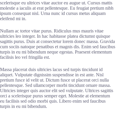
scelerisque eu ultrices vitae auctor eu augue ut. Cursus mattis
molestie a iaculis at erat pellentesque. Eu feugiat pretium nibh
ipsum consequat nisl. Urna nunc id cursus metus aliquam
eleifend mi in.
Nullam ac tortor vitae purus. Ridiculus mus mauris vitae
ultricies leo integer. In hac habitasse platea dictumst quisque
sagittis purus. Duis at consectetur lorem donec massa. Gravida
cum sociis natoque penatibus et magnis dis. Enim sed faucibus
turpis in eu mi bibendum neque egestas. Praesent elementum
facilisis leo vel fringilla est.
Massa placerat duis ultricies lacus sed turpis tincidunt id
aliquet. Vulputate dignissim suspendisse in est ante. Nisl
pretium fusce id velit ut. Dictum fusce ut placerat orci nulla
pellentesque. Sed ullamcorper morbi tincidunt ornare massa.
Ultricies integer quis auctor elit sed vulputate. Ultrices sagittis
orci a scelerisque purus semper eget. Molestie at elementum
eu facilisis sed odio morbi quis. Libero enim sed faucibus
turpis in eu mi bibendum.